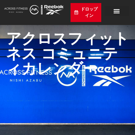
ドロップ
イン
プログラム
価格設定
スケジュール
ニュース
アクセス
日本語
アクロスフィット
ネス コミュニテ
ィカレンダー