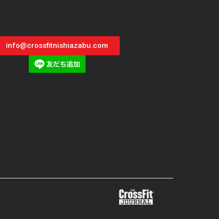
info@crossfitnishiazabu.com